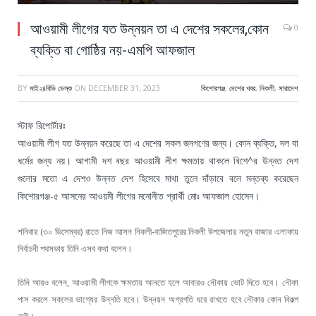
আওয়ামী লীগের যত উন্নয়ন তা এ দেশের সকলের,কোন
0
ব্যক্তি বা গোষ্ঠির নয়-এমপি আফজাল
BY
মাই২৪বিডি ডেস্ক
ON
DECEMBER 31, 2023
কিশোরগঞ্জ
,
দেশের খবর
,
নিকলী
,
সারাদেশ
স্টাফ রিপোর্টারঃ
আওয়ামী লীগ যত উন্নয়ন করেছে তা এ দেশের সকল জনগণের জন্য। কোন ব্যক্তি, দল বা
ধর্মের জন্য নয়। আগামী দশ বছর আওয়ামী লীগ ক্ষমতায় থাকলে বিশে^র উন্নত দেশ
গুলোর মতো এ দেশও উন্নত দেশ হিসেবে মাথা তুলে দাঁড়াবে বলে মন্তব্য করেছেন
কিশোরগঞ্জ-৫ আসনের আওয়মী লীগের মনোনীত প্রার্থী মোঃ আফজাল হোসেন।
শনিবার (৩০ ডিসেম্বর) রাতে নিজ আসন নিকলী-বাজিতপুরের নিকলী উপজেলার নতুন বাজার এলাকায়
নির্বাচনী পথসভায় তিনি এসব কথা বলেন।
তিনি আরও বলেন, আওয়ামী লীগকে ক্ষমতায় আনতে হলে আবারও নৌকায় ভোট দিতে হবে। নৌকা
পাস করলে সকলের ভাগ্যের উন্নতি হবে। উন্নয়ন অগ্রগতি ধরে রাখতে হবে নৌকার কোন বিকল্প