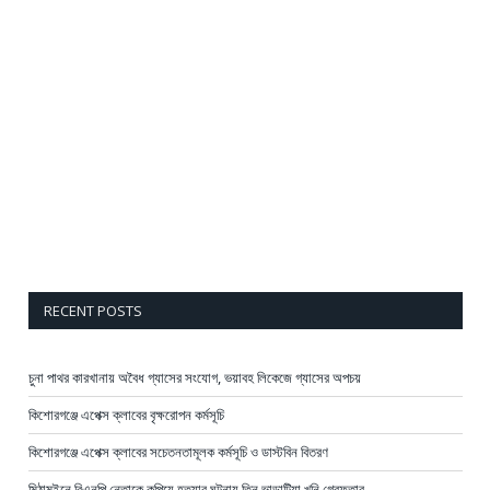
RECENT POSTS
চুনা পাথর কারখানায় অবৈধ গ্যাসের সংযোগ, ভয়াবহ লিকেজে গ্যাসের অপচয়
কিশোরগঞ্জে এপেক্স ক্লাবের বৃক্ষরোপন কর্মসূচি
কিশোরগঞ্জে এপেক্স ক্লাবের সচেতনতামূলক কর্মসূচি ও ডাস্টবিন বিতরণ
মিঠামইনে বিএনপি নেতাকে কুপিয়ে হত্যার ঘটনায় তিন ভাড়াটিয়া খুনি গ্রেফতার