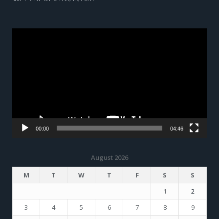
Video
Player
00:00
04:46
August 2026
M
T
W
T
F
S
S
1
2
3
4
5
6
7
8
9