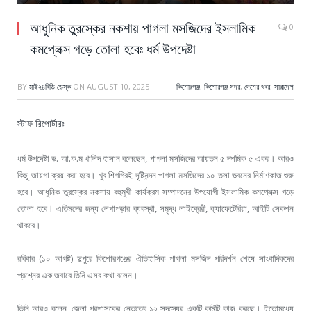
আধুনিক তুরস্কের নকশায় পাগলা মসজিদের ইসলামিক
0
কমপ্লেক্স গড়ে তোলা হবেঃ ধর্ম উপদেষ্টা
BY
মাই২৪বিডি ডেস্ক
ON
AUGUST 10, 2025
কিশোরগঞ্জ
,
কিশোরগঞ্জ সদর
,
দেশের খবর
,
সারাদেশ
স্টাফ রিপোর্টারঃ
ধর্ম উপদেষ্টা ড. আ.ফ.ম খালিদ হাসান বলেছেন, পাগলা মসজিদের আয়তন ৫ দশমিক ৫ একর। আরও
কিছু জায়গা ক্রয় করা হবে। খুব শিগগিরই দৃষ্টিনন্দন পাগলা মসজিদের ১০ তলা ভবনের নির্মাণকাজ শুরু
হবে। আধুনিক তুরস্কের নকশায় বহুমুখী কার্যক্রম সম্পাদনের উপযোগী ইসলামিক কমপ্লেক্স গড়ে
তোলা হবে। এতিমদের জন্য লেখাপড়ার ব্যবস্থা, সমৃদ্ধ লাইব্রেরী, ক্যাফেটেরিয়া, আইটি সেকশন
থাকবে।
রবিবার (১০ আগষ্ট) দুপুরে কিশোরগঞ্জের ঐতিহাসিক পাগলা মসজিদ পরিদর্শন শেষে সাংবাদিকদের
প্রশ্নের এক জবাবে তিনি এসব কথা বলেন।
তিনি আরও বলেন, জেলা প্রশাসকের নেতৃত্বে ১২ সদস্যের একটি কমিটি কাজ করছে। ইতোমধ্যে