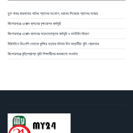
চুনা পাথর কারখানায় অবৈধ গ্যাসের সংযোগ, ভয়াবহ লিকেজে গ্যাসের অপচয়
কিশোরগঞ্জে এপেক্স ক্লাবের বৃক্ষরোপন কর্মসূচি
কিশোরগঞ্জে এপেক্স ক্লাবের সচেতনতামূলক কর্মসূচি ও ডাস্টবিন বিতরণ
মিঠামইনে বিএনপি নেতাকে কুপিয়ে হত্যার ঘটনায় তিন ভাড়াটিয়া খুনি গ্রেফতার
কিশোরগঞ্জে বৃত্তিপ্রাপ্ত কৃতি শিক্ষার্থীদের জমকালো সংবর্ধনা