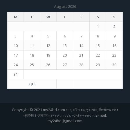
August 2026
M
T
W
T
F
S
S
1
2
3
4
5
6
7
8
9
10
11
12
13
14
15
16
17
18
19
20
21
22
23
24
25
26
27
28
29
30
31
« Jul
Copyright © 2021 my24bd.com ১৪৭, স্টেশরোড, পুরানথানা, কিশোরগঞ্জ থেকে
প্রকাশিত। মোবাইলঃ০১৭২২-২০০৫১৯, ০১৭৪৮-৯১৬৮১০, E-mail:
my24bd@gmail.com