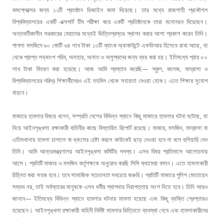
কমপ্লেক্সের জন্য ১২টি প্রতষ্ঠান ডিজাইন জমা দিয়েছে। তার মধ্যে রাজশাহী প্রকৌশল
বিশ্ববিদ্যালয়ের একটি এক্সপার্ট টিম পরীক্ষা করে একটি প্রতিষ্ঠানকে তারা মনোনয়ন দিয়েছেন।
অন্তবর্তীকালীন সরকারের মেয়াদের মধ্যেই ভিত্তিপ্রস্তর স্থাপন করার আশা প্রকাশ করেন তিনি।
পাগলা মসজিদে ৯০ কোটি ৬৪ লাখ টাকা ১৩টি ব্যাংক অ্যাকাউন্টে এফডিআর হিসেবে রাখা আছে, যা
থেকে প্রাপ্ত লভ্যাংশ গরিব, অসহায়, অনাত ও অসুস্থদের জন্য ব্যয় করা হয়। ইতিমধ্যে প্রায় ৮০
লাখ টাকা বিতরণ করা হয়েছে। আজ আমি প্রস্তাব করেছি— স্কুল, কলেজ, মাদ্রাসা ও
বিশ্ববিদ্যালয়ের দরিদ্র শিক্ষার্থীদেরও এই তহবিল থেকে সহায়তা দেওয়া হোক। এতে শিক্ষার সুযোগ
বাড়বে।
মাজারে হামলার বিষয়ে বলেন, সম্প্রতি দেশের বিভিন্ন স্থানে কিছু মাজারে হামলার ঘটনা ঘটেছে, যা
নিয়ে আইনশৃঙ্খলা রক্ষাকারী বাহিনীর কাছে বিস্তারিত রিপোর্ট রয়েছে। মাজার, মসজিদ, মাদ্রাসা বা
এতিমখানায় হামলা চালালে বা ধ্বংসের চেষ্টা করলে কাউকেই ছাড় দেওয়া হবে না বলে হুশিয়ারি দেন
তিনি। আমি আন্তঃমন্ত্রণালয় আইনশৃঙ্খলা কমিটির সদস্য। এসব বিষয় প্রতিমাসে আলোচনায়
আসে। প্রতিটি মাজার ও মসজিদ কর্তৃপক্ষকে অনুরোধ করছি সিসি ক্যামেরা বসান। এতে হামলাকারী
চিহ্নিত করা সহজ হবে। তবে সামাজিক সচেতনতা সবচেয়ে জরুরি। প্রতিটি মাজারে পুলিশ মোতায়েন
সম্ভব নয়, তাই সর্বস্তরের মানুষকে এসব ধর্মীয় স্থাপনার নিরাপত্তায় অংশ নিতে হবে। তিনি আরও
জানান— ইতিমধ্যে বিভিন্ন স্থানে হামলার ঘটনায় মামলা হয়েছে এবং কিছু ব্যক্তি গ্রেপ্তারও
হয়েছেন। আইনশৃঙ্খলা রক্ষাকারী বাহিনী নির্দিষ্ট মামলার ভিত্তিতে ব্যবস্থা নেবে এবং হামলাকারীদের