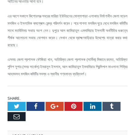
আইনের আওতায় আনা হবে।
এর আগে সকালে কিশোরগঞ্জ সদরের মারিয়া ইউনিয়নের মোল্লাপাড়া এলাকায় নির্মাণাধীন জেলা মডেল
মসজিদ ও ইসলামিক কমপ্লেক্স কেন্দ্র পরিদর্শন করেন। পরে পাগলা মসজিদ ঘুরে দেখে মসজিদ কমিটির
সাথে মতবিনিময় সভায় অংশ নেন। দুপুরে আল জামিয়াতুল এমদাদিয়ায় ইসলামী অর্থনীতির গুরুত্বে
শীর্ষক আলোচনা সভায় যোগদান করেন। সেখান থেকে ব্রাক্ষ্মণবাড়িয়ার উদ্দেশ্যে যাত্রা করার কথা
রয়েছে।
এসময় জেলা প্রশাসক ফৌজিয়া খান, অতিরিক্ত জেলা প্রশাসক (সার্বিক) মিজাবে রহমত, অতিরিক্ত
পুলিশ সুপার (সদর সার্কেল) ইমরানুল ইসলাম, আল জামিয়াতুল ইমদাদিয়ার প্রিন্সিপাল মাওলানা শিব্বির
আহমদসহ মসজিদ কমিটির সদস্য ও স্থানীয় গণ্যমান্য ব্যক্তিবর্গ।
SHARE.
Twitter
Facebook
Google+
Pinterest
LinkedIn
Tumblr
Email