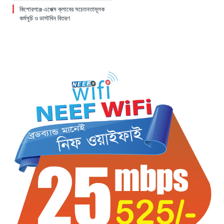
কিশোরগঞ্জে এপেক্স ক্লাবের সচেতনতামূলক
কর্মসূচি ও ডাস্টবিন বিতরণ