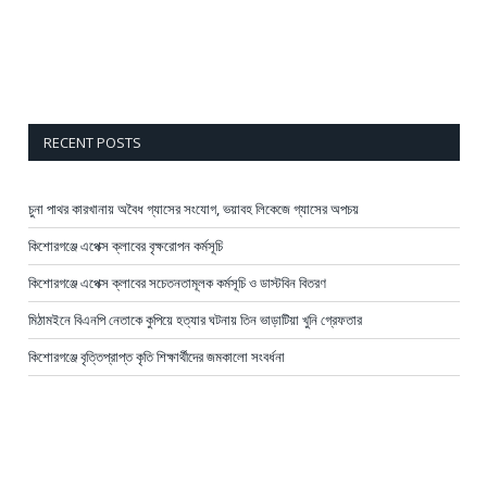
RECENT POSTS
চুনা পাথর কারখানায় অবৈধ গ্যাসের সংযোগ, ভয়াবহ লিকেজে গ্যাসের অপচয়
কিশোরগঞ্জে এপেক্স ক্লাবের বৃক্ষরোপন কর্মসূচি
কিশোরগঞ্জে এপেক্স ক্লাবের সচেতনতামূলক কর্মসূচি ও ডাস্টবিন বিতরণ
মিঠামইনে বিএনপি নেতাকে কুপিয়ে হত্যার ঘটনায় তিন ভাড়াটিয়া খুনি গ্রেফতার
কিশোরগঞ্জে বৃত্তিপ্রাপ্ত কৃতি শিক্ষার্থীদের জমকালো সংবর্ধনা