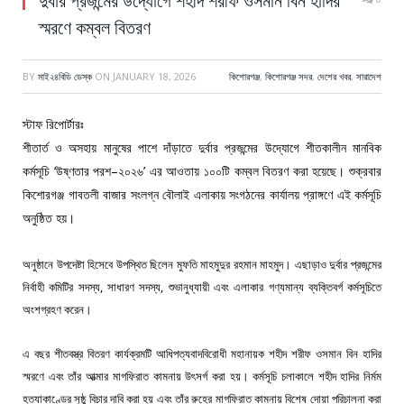
স্মরণে কম্বল বিতরণ
BY
মাই২৪বিডি ডেস্ক
ON
JANUARY 18, 2026
কিশোরগঞ্জ
,
কিশোরগঞ্জ সদর
,
দেশের খবর
,
সারাদেশ
স্টাফ রিপোর্টারঃ
শীতার্ত
ও
অসহায়
মানুষের
পাশে
দাঁড়াতে
দুর্বার
প্রজন্মের
উদ্যোগে
শীতকালীন
মানবিক
‘
–
’
কর্মসূচি
উষ্ণতার
পরশ
২০২৬
এর
আওতায়
১০০টি
কম্বল
বিতরণ
করা
হয়েছে।
শুক্রবার
কিশোরগঞ্জ
গাবতলী
বাজার
সংলগ্ন
বৌলাই
এলাকায়
সংগঠনের
কার্যালয়
প্রাঙ্গণে
এই
কর্মসূচি
অনুষ্ঠিত
হয়।
অনুষ্ঠানে
উপদেষ্টা
হিসেবে
উপস্থিত
ছিলেন
মুফতি
মাহমুদুর
রহমান
মাহমুদ।
এছাড়াও
দুর্বার
প্রজন্মের
,
,
নির্বাহী
কমিটির
সদস্য
সাধারণ
সদস্য
শুভানুধ্যায়ী
এবং
এলাকার
গণ্যমান্য
ব্যক্তিবর্গ
কর্মসূচিতে
অংশগ্রহণ
করেন।
এ
বছর
শীতবস্ত্র
বিতরণ
কার্যক্রমটি
আধিপত্যবাদবিরোধী
মহানায়ক
শহীদ
শরীফ
ওসমান
বিন
হাদির
স্মরণে
এবং
তাঁর
আত্মার
মাগফিরাত
কামনায়
উৎসর্গ
করা
হয়।
কর্মসূচি
চলাকালে
শহীদ
হাদির
নির্মম
হত্যাকাণ্ডের
সুষ্ঠু
বিচার
দাবি
করা
হয়
এবং
তাঁর
রুহের
মাগফিরাত
কামনায়
বিশেষ
দোয়া
পরিচালনা
করা