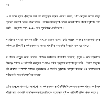
হয়।
,
এ
উপলক্ষে
দুর্বার
প্রজন্মের
সভাপতি
মাহফুজুর
রহমান
সোহাগ
বলেন
শীত
মৌসুমে
অনেক
মানুষ
ন্যূনতম
উষ্ণতা
থেকেও
বঞ্চিত
থাকে।
মানবিক
দায়বদ্ধতা
থেকেই
আমরা
তাদের
পাশে
দাঁড়ানোর
চেষ্টা
‘
–
’
করছি।
উষ্ণতার
পরশ
২০২৬
সেই
প্রচেষ্টারই
একটি
অংশ।
,
সংগঠনের
সাধারণ
সম্পাদক
রাকিব
আহমেদ
মেরাজ
বলেন
দুর্বার
প্রজন্ম
সবসময়
মানবকল্যাণমূলক
কর্মকাণ্ডে
বিশ্বাসী।
ভবিষ্যতেও
এ
ধরনের
সামাজিক
ও
মানবিক
উদ্যোগ
অব্যাহত
থাকবে।
,
,
সংগঠনের
নেতৃবৃন্দ
আরও
জানান
মানবিক
সহায়তার
পাশাপাশি
অন্যায়
জুলুম
ও
আধিপত্যবাদের
বিরুদ্ধে
নৈতিক
ও
প্রতিবাদী
অবস্থান
নেওয়াও
দুর্বার
প্রজন্মের
অন্যতম
মূল
দর্শন।
শীতার্ত
মানুষের
কষ্ট
লাঘবের
পাশাপাশি
সমাজে
ন্যায়বিচার
ও
মানবিক
মূল্যবোধ
জাগ্রত
করতেই
এই
আয়োজনকে
শহীদ
হাদির
স্মরণে
উৎসর্গ
করা
হয়েছে।
,
দুর্বার
প্রজন্মের
পক্ষ
থেকে
জানানো
হয়
ভবিষ্যতেও
সংগঠনটি
নিয়মিতভাবে
মানবকল্যাণমূলক
কার্যক্রম
পরিচালনার
পাশাপাশি
সামাজিক
অন্যায়ের
বিরুদ্ধে
সচেতনতা
সৃষ্টি
ও
প্রতিবাদী
ভূমিকা
পালন
করবে।