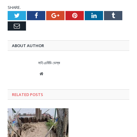
SHARE.
Twitter
Facebook
Google+
Pinterest
LinkedIn
Tumblr
Email
ABOUT AUTHOR
মাই২৪বিডি ডেস্ক
Website
RELATED
POSTS