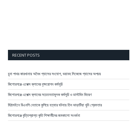
RECENT POSTS
চুনা পাথর কারখানায় অবৈধ গ্যাসের সংযোগ, ভয়াবহ লিকেজে গ্যাসের অপচয়
কিশোরগঞ্জে এপেক্স ক্লাবের বৃক্ষরোপন কর্মসূচি
কিশোরগঞ্জে এপেক্স ক্লাবের সচেতনতামূলক কর্মসূচি ও ডাস্টবিন বিতরণ
মিঠামইনে বিএনপি নেতাকে কুপিয়ে হত্যার ঘটনায় তিন ভাড়াটিয়া খুনি গ্রেফতার
কিশোরগঞ্জে বৃত্তিপ্রাপ্ত কৃতি শিক্ষার্থীদের জমকালো সংবর্ধনা