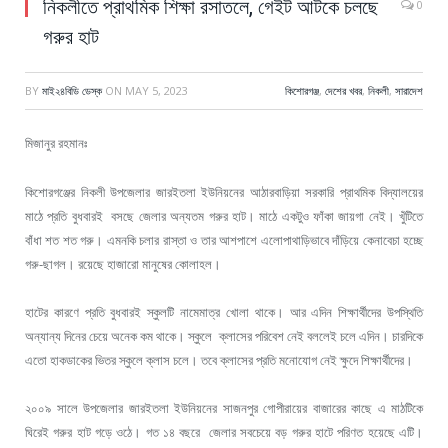
নিকলীতে প্রাথমিক শিক্ষা রসাতলে, গেইট আটকে চলছে
0
গরুর হাট
BY
মাই২৪বিডি ডেস্ক
ON
MAY 5, 2023
কিশোরগঞ্জ
,
দেশের খবর
,
নিকলী
,
সারাদেশ
মিজানুর রহমানঃ
কিশোরগঞ্জের নিকলী উপজেলার জারইতলা ইউনিয়নের আঠারবাড়িয়া সরকারি প্রাথমিক বিদ্যালয়ের
মাঠে প্রতি বুধবারই বসছে জেলার অন্যতম গরুর হাট। মাঠে একটুও ফাঁকা জায়গা নেই। খুঁটিতে
বাঁধা শত শত গরু। এমনকি চলার রাস্তা ও তার আশপাশে এলোপাথাড়িভাবে দাঁড়িয়ে কেনাবেচা হচ্ছে
গরু-ছাগল। রয়েছে হাজারো মানুষের কোলাহল।
হাটের কারণে প্রতি বুধবারই স্কুলটি নামেমাত্র খোলা থাকে। আর এদিন শিক্ষার্থীদের উপস্থিতি
অন্যান্য দিনের চেয়ে অনেক কম থাকে। স্কুলে ক্লাসের পরিবেশ নেই বললেই চলে এদিন। চারদিকে
এতো হাকডাকের ভিতর স্কুলে ক্লাস চলে। তবে ক্লাসের প্রতি মনোযোগ নেই ক্ষুদে শিক্ষার্থীদের।
২০০৯ সালে উপজেলার জারইতলা ইউনিয়নের সাজনপুর গোপীরায়ের বাজারের কাছে এ মাঠটিকে
ঘিরেই গরুর হাট গড়ে ওঠে। গত ১৪ বছরে জেলার সবচেয়ে বড় গরুর হাটে পরিণত হয়েছে এটি।