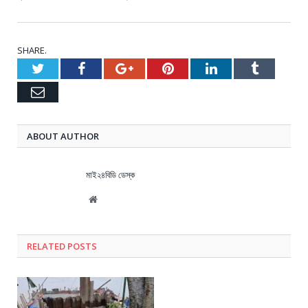
SHARE.
Twitter
Facebook
Google+
Pinterest
LinkedIn
Tumblr
Email
ABOUT AUTHOR
মাই২৪বিডি ডেস্ক
Website
RELATED
POSTS