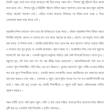
ইদানিং স্কুল মাঠে নামে মাত্র কাপড়ের পর্দা দিয়ে চলছে গরুর হাট। শিক্ষার সুষ্ঠু পরিবেশ নিয়ে কারো
মাথা ব্যথা নেই। শিক্ষার সুষ্ঠু ও নিরিবিলি পরিবেশ নিশ্চিত করতে প্রশাসন থেকে শুরু করে স্কুল কর্তৃপক্ষ
পর্যন্ত কারোই পদক্ষেপ নেই। এদিকে সংবাদ মাধ্যমে নিউজের পর নিউজ ছাপা হচ্ছে এ নিয়ে
তোয়াক্কা করার সময় কারো নেই।
প্রাথমিক শিক্ষা রসাতলে যাক তাতে কি বাণিজ্যতো হচ্ছে সবার। এদিকে প্রাথমিক শিক্ষা নিশ্চিত করনে
নির্ধারিত কর্তৃপক্ষ জেনেও না জানার ভাণ ধরে আছে বছরের পর বছর। কোনো এক অদৃশ্য লাভে কেউ
কথা বলছে না শিক্ষার পক্ষে। স্থানীয় রাজনৈতিক মহল থেকে শুরু করে প্রশাসন পর্যন্ত অদৃশ্য শক্তি
ও লাভবান হয়ে মুখ খুলছে না এমনকি ব্যবস্থাও গ্রহণ করছে না। সরেজমিনে গিয়ে দেখা যায় স্কুলের
চারপাশেই গরু আর গরু। এমনকি স্কুলের বারান্দায় দাড়িয়ে কেউ কেউ সিগারেট টানছেন মনের সুখে।
স্কুলের মূল গেট দখল করে শত শত গরু বিক্রি হচ্ছে হরহামেশা। স্বাভাবিকভাবেই হাটা যায় না
যেখানে ক্ষুদে শিক্ষার্থীরা গেইট দিয়ে বের হবে কিভাবে। বুধবার আসলেই স্কুল ফাঁকি দেওয়ার হিড়িক
পরে যায় ক্ষুদে শিক্ষার্থীদের মাঝে। এমনকি ক্লাস চলাকালীন সময়ে স্থানীয়দের ধান শুকানোর কাজে
মাঠ দখল করতেও দেখা গেছে। একসময় এ স্কুল থেকে বৃত্তি পাওয়া সহ শত শত মেধাবী শিক্ষার্থী বের
হতো। গরুর হাট চালু হওয়ার পর মেধাবী শিক্ষার্থীদের এ স্কুলে ভর্তি করতে অভিভাবকরা অনীহা
প্রকাশ করছেন।
গরুর হাটটি যেনো অতি দ্রুত স্কুল গেইট ও মাঠ থেকে সরিয়ে অন্যত্র নিয়ে ক্লাসের নিরব পরিবেশ
সৃষ্টি করা হয় এমনটাই দাবি শিক্ষাবিদ ও সুশীল সমাজের।