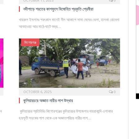
OCTOBER 11, 2025
0
নদীপাড়ে শরতের কাশফুলে বিমোহিত প্রকৃতি প্রেমীরা
খায়রুল ইসলামঃ শরৎকাল মানেই নীল আকাশে সাদা মেঘের ভেলা, হালকা রোদেলা
আবহাওয়া আর মাঠে-ঘাটে শুভ্র…
কিশোরগঞ্জ
OCTOBER 6, 2025
0
কুলিয়ারচরে অজ্ঞাত নারীর লাশ উদ্ধার
েন
কুলিয়ারচর প্রতিনিধিঃ কিশোরগঞ্জের কুলিয়ারচর উপজেলার দায়রাকান্দি এলাকার
ছয়সূতী সড়কের পাশ থেকে এক অজ্ঞাতপরিচয় নারীর লাশ…