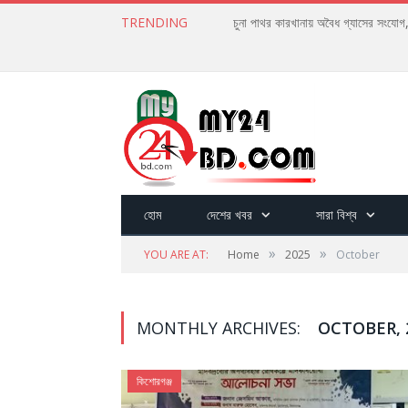
TRENDING
চুনা পাথর কারখানায় অবৈধ গ্যাসের সংযো
হোম
দেশের খবর
সারা বিশ্ব
»
»
YOU ARE AT:
Home
2025
October
MONTHLY ARCHIVES:
OCTOBER, 
কিশোরগঞ্জ