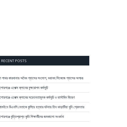
RECENT POSTS
না পাথর কারখানায় অবৈধ গ্যাসের সংযোগ, ভয়াবহ লিকেজে গ্যাসের অপচয়
শোরগঞ্জে এপেক্স ক্লাবের বৃক্ষরোপন কর্মসূচি
শোরগঞ্জে এপেক্স ক্লাবের সচেতনতামূলক কর্মসূচি ও ডাস্টবিন বিতরণ
ঠামইনে বিএনপি নেতাকে কুপিয়ে হত্যার ঘটনায় তিন ভাড়াটিয়া খুনি গ্রেফতার
শোরগঞ্জে বৃত্তিপ্রাপ্ত কৃতি শিক্ষার্থীদের জমকালো সংবর্ধনা