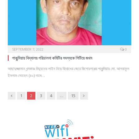
SEPTEMBER 7, 2022
0
পাকুন্দিয়ায় বিদ্যালয় পরিচালনা কমিটির সদস্যকে পিটিয়ে জখম
আছাদুজ্জামান খন্দকারঃ বিদ্যুতের লাইন নিয়ে বিরোধের জেরে কিশোরগঞ্জের পাকুন্দিয়ায় মো. আশরাফুল
ইসলাম সোহেল (৪০) নামে…
Previous
Next
1
2
3
4
…
15