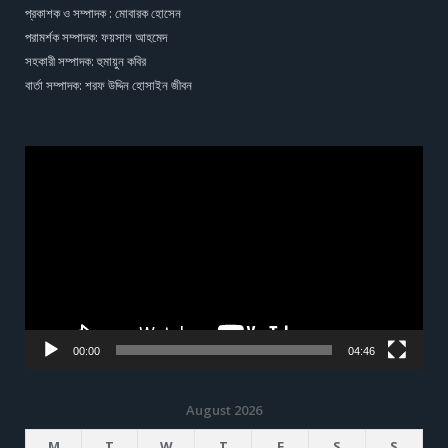
প্রকাশক ও সম্পাদক : মোবারক হোসেন
পরামর্শক সম্পাদক: ফয়সাল আহমেদ
সহকারী সম্পাদক: হুমায়ুন কবির
বার্তা সম্পাদক: শরফ উদ্দিন হোসাইন জীবন
Video
Player
00:00
04:46
August 2026
M
T
W
T
F
S
S