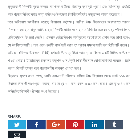
ভুক্তভোগী
শিক্ষার্থী
দ্রুত
তদন্ত
সাপেক্ষে
দায়ীদের
বিরুদ্ধে
ব্যবস্থা
গ্রহণ
এবং
অবিলম্বে
এডমিট
কার্ড
প্রদান
নিশ্চিত
করার
জন্য
করিমগঞ্জ
উপজেলা
নির্বাহী
কর্মকর্তার
হস্তক্ষেপ
কামনা
করেছেন।
তবে
অভিযোগ
অস্বীকার
করেছে
বিদ্যালয়
কর্তৃপক্ষ।
বালিয়া
উচ্চ
বিদ্যালয়ের
ভারপ্রাপ্ত
প্রধান
,
শিক্ষক
শাহজাহান
বাবুল
জানিয়েছেন
শিক্ষার্থী
সাকিব
আল
হাসান
নির্ধারিত
সময়ের
মধ্যে
পরীক্ষা
ফি
ও
রেজিস্ট্রেশন
ফি
জমা
দেয়নি।
এমনকি
রেজিস্ট্রেশন
কার্যক্রমের
আগে
তাকে
ফোন
করে
ডাকা
হলেও
সে
উপস্থিত
হয়নি।
পরে
এসে
এডমিট
কার্ড
দাবি
করায়
তা
প্রদান
সম্ভব
হয়নি
বলে
তিনি
দাবি
করেন।
,
,
এদিকে
করিমগঞ্জ
উপজেলা
নির্বাহী
কর্মকর্তা
উম্মে
মুসলিমা
জানান
এ
বিষয়ে
একটি
লিখিত
অভিযোগ
পাওয়া
গেছে।
ইতোমধ্যে
বিদ্যালয়
কর্তৃপক্ষ
ও
সংশ্লিষ্ট
শিক্ষার্থীর
সঙ্গে
যোগাযোগ
করা
হয়েছে।
তিনি
,
বলেন
বিষয়টি
তদন্ত
করে
প্রয়োজনীয়
ব্যবস্থা
নেওয়া
হবে।
,
বিদ্যালয়
সূত্রে
জানা
গেছে
চলতি
এসএসসি
পরীক্ষায়
বালিয়া
উচ্চ
বিদ্যালয়
থেকে
মোট
১১৯
জন
,
নিয়মিত
শিক্ষার্থী
অংশগ্রহণ
করছে
যার
মধ্যে
৭৭
জন
ছেলে
ও
৪২
জন
মেয়ে।
এছাড়াও
৪৭
জন
অনিয়মিত
শিক্ষার্থী
পরীক্ষায়
অংশ
নিয়েছে।
SHARE.
Twitter
Facebook
Google+
Pinterest
LinkedIn
Tumblr
Email