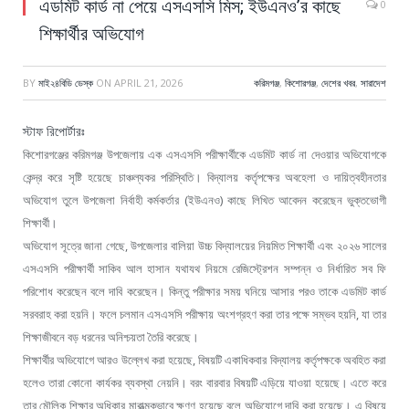
এডমিট কার্ড না পেয়ে এসএসসি মিস; ইউএনও’র কাছে
0
শিক্ষার্থীর অভিযোগ
BY
মাই২৪বিডি ডেস্ক
ON
APRIL 21, 2026
করিমগঞ্জ
,
কিশোরগঞ্জ
,
দেশের খবর
,
সারাদেশ
স্টাফ রিপোর্টারঃ
কিশোরগঞ্জের
করিমগঞ্জ
উপজেলায়
এক
এসএসসি
পরীক্ষার্থীকে
এডমিট
কার্ড
না
দেওয়ার
অভিযোগকে
কেন্দ্র
করে
সৃষ্টি
হয়েছে
চাঞ্চল্যকর
পরিস্থিতি।
বিদ্যালয়
কর্তৃপক্ষের
অবহেলা
ও
দায়িত্বহীনতার
(
)
অভিযোগ
তুলে
উপজেলা
নির্বাহী
কর্মকর্তার
ইউএনও
কাছে
লিখিত
আবেদন
করেছেন
ভুক্তভোগী
শিক্ষার্থী।
,
অভিযোগ
সূত্রে
জানা
গেছে
উপজেলার
বালিয়া
উচ্চ
বিদ্যালয়ের
নিয়মিত
শিক্ষার্থী
এবং
২০২৬
সালের
এসএসসি
পরীক্ষার্থী
সাকিব
আল
হাসান
যথাযথ
নিয়মে
রেজিস্ট্রেশন
সম্পন্ন
ও
নির্ধারিত
সব
ফি
পরিশোধ
করেছেন
বলে
দাবি
করেছেন।
কিন্তু
পরীক্ষার
সময়
ঘনিয়ে
আসার
পরও
তাকে
এডমিট
কার্ড
,
সরবরাহ
করা
হয়নি।
ফলে
চলমান
এসএসসি
পরীক্ষায়
অংশগ্রহণ
করা
তার
পক্ষে
সম্ভব
হয়নি
যা
তার
শিক্ষাজীবনে
বড়
ধরনের
অনিশ্চয়তা
তৈরি
করেছে।
,
শিক্ষার্থীর
অভিযোগে
আরও
উল্লেখ
করা
হয়েছে
বিষয়টি
একাধিকবার
বিদ্যালয়
কর্তৃপক্ষকে
অবহিত
করা
হলেও
তারা
কোনো
কার্যকর
ব্যবস্থা
নেয়নি।
বরং
বারবার
বিষয়টি
এড়িয়ে
যাওয়া
হয়েছে।
এতে
করে
তার
মৌলিক
শিক্ষার
অধিকার
মারাত্মকভাবে
ক্ষুণ্ণ
হয়েছে
বলে
অভিযোগে
দাবি
করা
হয়েছে।
এ
বিষয়ে