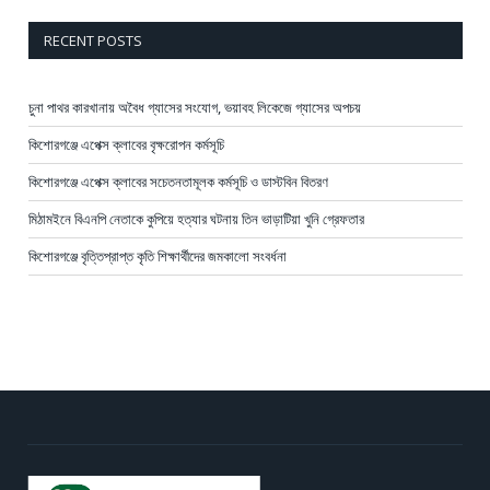
RECENT POSTS
চুনা পাথর কারখানায় অবৈধ গ্যাসের সংযোগ, ভয়াবহ লিকেজে গ্যাসের অপচয়
কিশোরগঞ্জে এপেক্স ক্লাবের বৃক্ষরোপন কর্মসূচি
কিশোরগঞ্জে এপেক্স ক্লাবের সচেতনতামূলক কর্মসূচি ও ডাস্টবিন বিতরণ
মিঠামইনে বিএনপি নেতাকে কুপিয়ে হত্যার ঘটনায় তিন ভাড়াটিয়া খুনি গ্রেফতার
কিশোরগঞ্জে বৃত্তিপ্রাপ্ত কৃতি শিক্ষার্থীদের জমকালো সংবর্ধনা