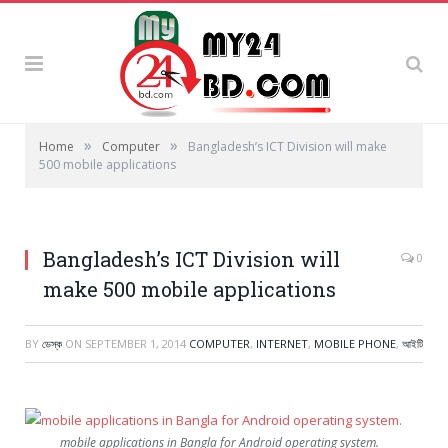
»
»
Home
Computer
Bangladesh’s ICT Division will make
500 mobile applications
Bangladesh’s ICT Division will
0
make 500 mobile applications
BY
ডেস্ক
ON
SEPTEMBER 1, 2014
COMPUTER
,
INTERNET
,
MOBILE PHONE
,
আইটি
mobile applications in Bangla for Android operating system.