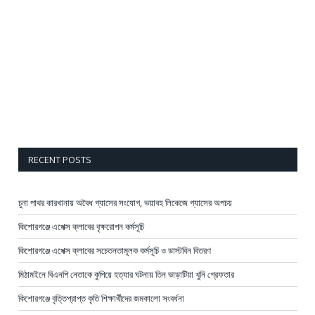
RECENT POSTS
চুনা পাথর কারখানায় অবৈধ গ্যাসের সংযোগ, ভয়াবহ লিকেজে গ্যাসের অপচয়
কিশোরগঞ্জে এপেক্স ক্লাবের বৃক্ষরোপন কর্মসূচি
কিশোরগঞ্জে এপেক্স ক্লাবের সচেতনতামূলক কর্মসূচি ও ডাস্টবিন বিতরণ
মিঠামইনে বিএনপি নেতাকে কুপিয়ে হত্যার ঘটনায় তিন ভাড়াটিয়া খুনি গ্রেফতার
কিশোরগঞ্জে বৃত্তিপ্রাপ্ত কৃতি শিক্ষার্থীদের জমকালো সংবর্ধনা