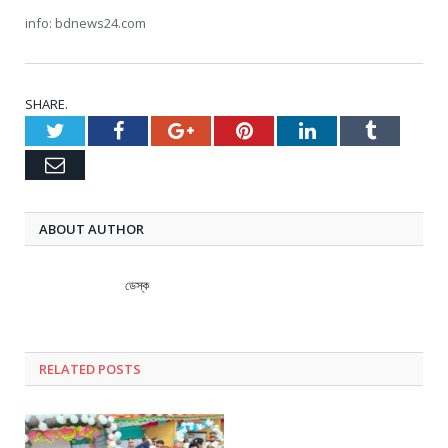
info: bdnews24.com
SHARE.
Twitter
Facebook
Google+
Pinterest
LinkedIn
Tumblr
Email
ABOUT AUTHOR
ডেস্ক
RELATED
POSTS