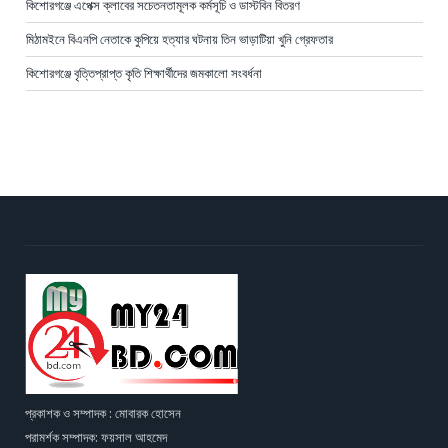
কিশোরগঞ্জে এপেক্স ক্লাবের সচেতনতামূলক কর্মসূচি ও ডাস্টবিন বিতরণ
মিঠামইনে বিএনপি নেতাকে কুপিয়ে হত্যার ঘটনায় তিন ভাড়াটিয়া খুনি গ্রেফতার
কিশোরগঞ্জে বৃত্তিপ্রাপ্ত কৃতি শিক্ষার্থীদের জমকালো সংবর্ধনা
প্রকাশক ও সম্পাদক : মোবারক হোসেন
পরামর্শক সম্পাদক: ফয়সাল আহমেদ