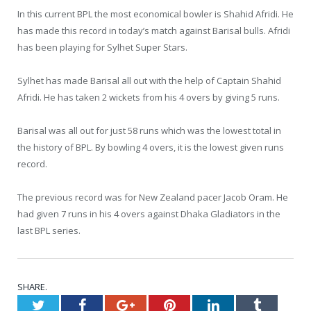
In this current BPL the most economical bowler is Shahid Afridi. He
has made this record in today’s match against Barisal bulls. Afridi
has been playing for Sylhet Super Stars.
Sylhet has made Barisal all out with the help of Captain Shahid
Afridi. He has taken 2 wickets from his 4 overs by giving 5 runs.
Barisal was all out for just 58 runs which was the lowest total in
the history of BPL. By bowling 4 overs, it is the lowest given runs
record.
The previous record was for New Zealand pacer Jacob Oram. He
had given 7 runs in his 4 overs against Dhaka Gladiators in the
last BPL series.
SHARE.
Twitter
Facebook
Google+
Pinterest
LinkedIn
Tumblr