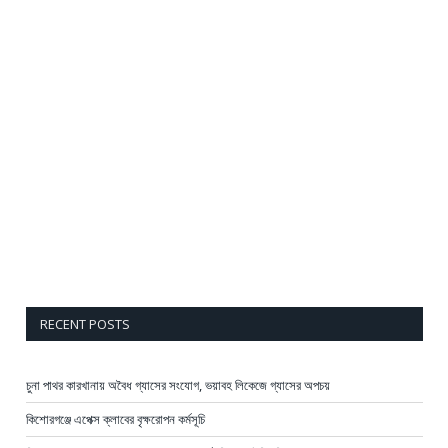
RECENT POSTS
চুনা পাথর কারখানায় অবৈধ গ্যাসের সংযোগ, ভয়াবহ লিকেজে গ্যাসের অপচয়
কিশোরগঞ্জে এপেক্স ক্লাবের বৃক্ষরোপন কর্মসূচি