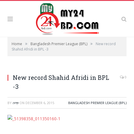
»
»
Home
Bangladesh Premier League (BPL)
New record
Shahid Afridi in BPL -3
New record Shahid Afridi in BPL
0
-3
BY
ডেস্ক
ON
DECEMBER 6, 2015
BANGLADESH PREMIER LEAGUE (BPL)