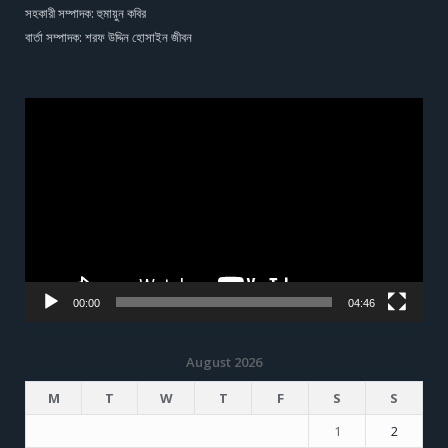
সহকারী সম্পাদক: হুমায়ুন কবির
বার্তা সম্পাদক: শরফ উদ্দিন হোসাইন জীবন
Video
Player
00:00
04:46
August 2026
M
T
W
T
F
S
S
1
2