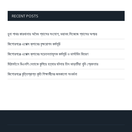
RECENT POSTS
চুনা পাথর কারখানায় অবৈধ গ্যাসের সংযোগ, ভয়াবহ লিকেজে গ্যাসের অপচয়
কিশোরগঞ্জে এপেক্স ক্লাবের বৃক্ষরোপন কর্মসূচি
কিশোরগঞ্জে এপেক্স ক্লাবের সচেতনতামূলক কর্মসূচি ও ডাস্টবিন বিতরণ
মিঠামইনে বিএনপি নেতাকে কুপিয়ে হত্যার ঘটনায় তিন ভাড়াটিয়া খুনি গ্রেফতার
কিশোরগঞ্জে বৃত্তিপ্রাপ্ত কৃতি শিক্ষার্থীদের জমকালো সংবর্ধনা