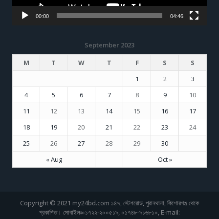
00:00
04:46
September 2023
M
T
W
T
F
S
S
1
2
3
4
5
6
7
8
9
10
11
12
13
14
15
16
17
18
19
20
21
22
23
24
25
26
27
28
29
30
« Aug
Oct »
Copyright © 2021 my24bd.com ১৪৭, স্টেশরোড, পুরানথানা, কিশোরগঞ্জ থেকে
প্রকাশিত। মোবাইলঃ০১৭২২-২০০৫১৯, ০১৭৪৮-৯১৬৮১০, E-mail: