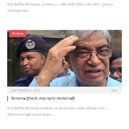
স্টাফ রিপোর্টারঃ কিশোরগঞ্জের ১৪ হাজার ৮৫০ কেজি ভারতীয় চিনিসহ ৩জন আটক। বুধবার (৬
সেপ্টেম্বর) সকাল…
কিশোরগঞ্জ
SEPTEMBER 6, 2023
0
কিশোরগঞ্জে ইন্টারনেট সেবার প্রশ্নে ক্ষেপেছেন মন্ত্রী
স্টাফ রিপোর্টারঃ কিশোরগঞ্জে সাংবাদিকের এক প্রশ্নের জবাবে মেজাজ দেখিয়েছেন ডাক ও
টেলিযোগাযোগ মন্ত্রী মোস্তফা জব্বার।…