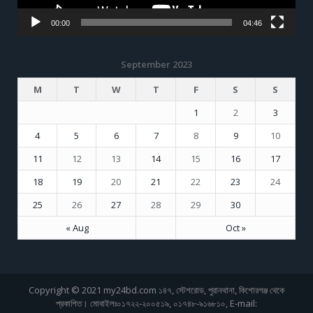
00:00
04:46
September 2023
M
T
W
T
F
S
S
1
2
3
4
5
6
7
8
9
10
11
12
13
14
15
16
17
18
19
20
21
22
23
24
25
26
27
28
29
30
« Aug
Oct »
Copyright © 2021 my24bd.com ১৪৭, স্টেশরোড, পুরানথানা, কিশোরগঞ্জ থেকে
প্রকাশিত। মোবাইলঃ০১৭২২-২০০৫১৯, ০১৭৪৮-৯১৬৮১০, E-mail: