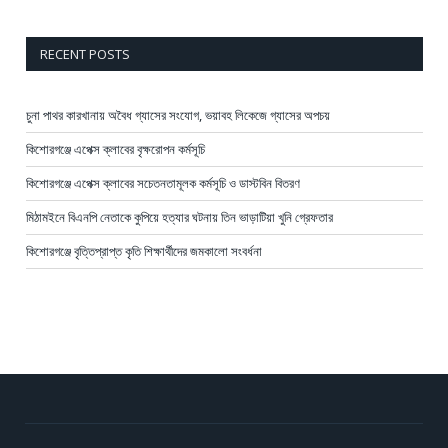
RECENT POSTS
চুনা পাথর কারখানায় অবৈধ গ্যাসের সংযোগ, ভয়াবহ লিকেজে গ্যাসের অপচয়
কিশোরগঞ্জে এপেক্স ক্লাবের বৃক্ষরোপন কর্মসূচি
কিশোরগঞ্জে এপেক্স ক্লাবের সচেতনতামূলক কর্মসূচি ও ডাস্টবিন বিতরণ
মিঠামইনে বিএনপি নেতাকে কুপিয়ে হত্যার ঘটনায় তিন ভাড়াটিয়া খুনি গ্রেফতার
কিশোরগঞ্জে বৃত্তিপ্রাপ্ত কৃতি শিক্ষার্থীদের জমকালো সংবর্ধনা