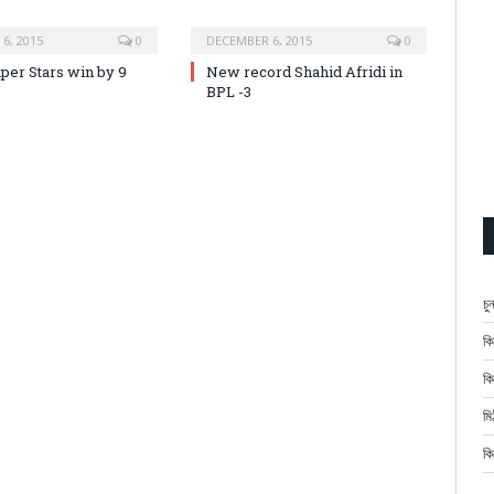
6, 2015
0
DECEMBER 6, 2015
0
uper Stars win by 9
New record Shahid Afridi in
BPL -3
চু
কি
কি
মি
কি