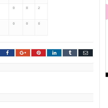
0
0
2
0
0
0
tter
Facebook
Google+
Pinterest
LinkedIn
Tumblr
Email