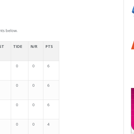
nts below.
ST
TIDE
N/R
PTS
0
0
6
0
0
6
0
0
6
0
0
4