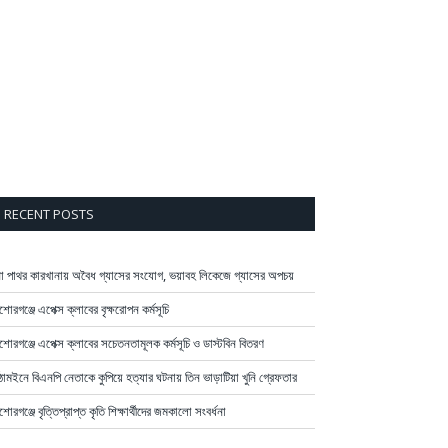
RECENT POSTS
না পাথর কারখানায় অবৈধ গ্যাসের সংযোগ, ভয়াবহ লিকেজে গ্যাসের অপচয়
শোরগঞ্জে এপেক্স ক্লাবের বৃক্ষরোপন কর্মসূচি
শোরগঞ্জে এপেক্স ক্লাবের সচেতনতামূলক কর্মসূচি ও ডাস্টবিন বিতরণ
ঠামইনে বিএনপি নেতাকে কুপিয়ে হত্যার ঘটনায় তিন ভাড়াটিয়া খুনি গ্রেফতার
শোরগঞ্জে বৃত্তিপ্রাপ্ত কৃতি শিক্ষার্থীদের জমকালো সংবর্ধনা