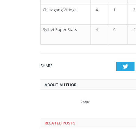
Chittagong Vikings
4
1
3
Sylhet Super Stars
4
0
4
SHARE.
Twi
ABOUT AUTHOR
ডেস্ক
RELATED
POSTS