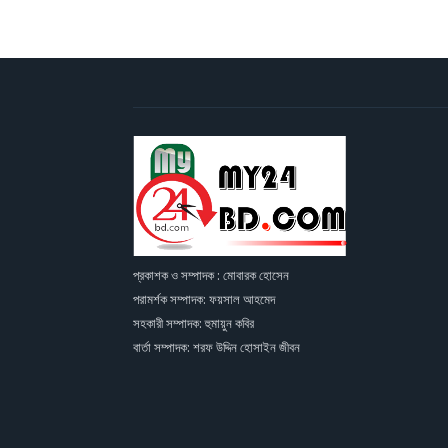
প্রকাশক ও সম্পাদক : মোবারক হোসেন
পরামর্শক সম্পাদক: ফয়সাল আহমেদ
সহকারী সম্পাদক: হুমায়ুন কবির
বার্তা সম্পাদক: শরফ উদ্দিন হোসাইন জীবন